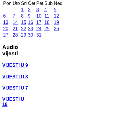
Pon
Uto
Sri
Čet
Pet
Sub
Ned
1
2
3
4
5
6
7
8
9
10
11
12
13
14
15
16
17
18
19
20
21
22
23
24
25
26
27
28
29
30
31
Audio
vijesti
VIJESTI U 9
VIJESTI U 8
VIJESTI U 7
VIJESTI U
18