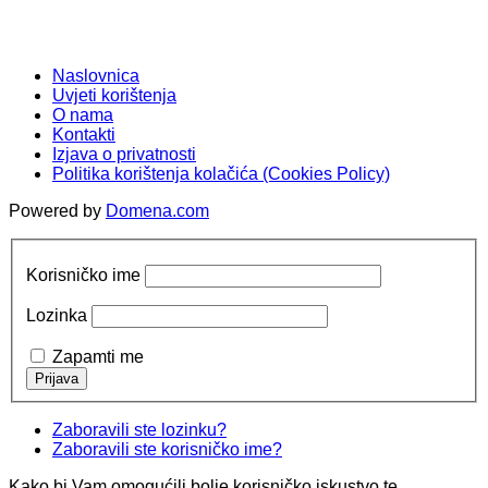
Naslovnica
Uvjeti korištenja
O nama
Kontakti
Izjava o privatnosti
Politika korištenja kolačića (Cookies Policy)
Powered by
Domena.com
Korisničko ime
Lozinka
Zapamti me
Zaboravili ste lozinku?
Zaboravili ste korisničko ime?
Kako bi Vam omogućili bolje korisničko iskustvo te