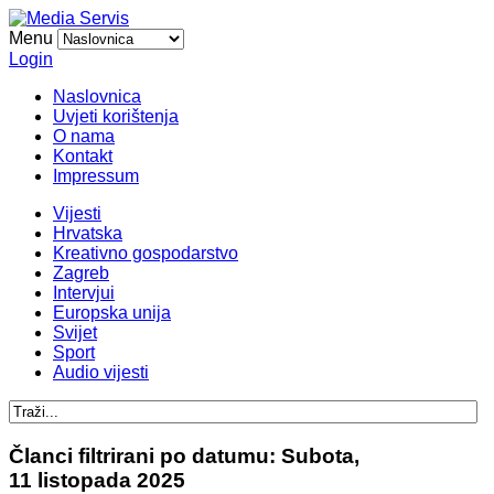
Menu
Login
Naslovnica
Uvjeti korištenja
O nama
Kontakt
Impressum
Vijesti
Hrvatska
Kreativno gospodarstvo
Zagreb
Intervjui
Europska unija
Svijet
Sport
Audio vijesti
Članci filtrirani po datumu: Subota,
11 listopada 2025