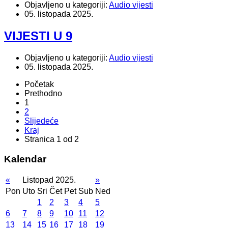
Objavljeno u kategoriji:
Audio vijesti
05. listopada 2025.
VIJESTI U 9
Objavljeno u kategoriji:
Audio vijesti
05. listopada 2025.
Početak
Prethodno
1
2
Slijedeće
Kraj
Stranica 1 od 2
Kalendar
«
Listopad 2025.
»
Pon
Uto
Sri
Čet
Pet
Sub
Ned
1
2
3
4
5
6
7
8
9
10
11
12
13
14
15
16
17
18
19