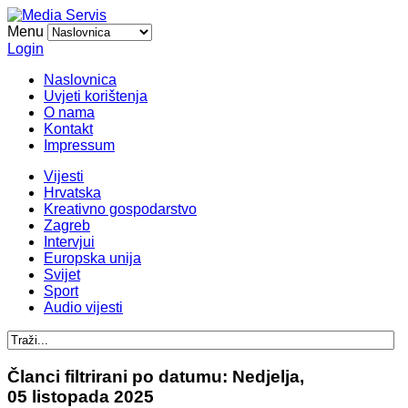
Menu
Login
Naslovnica
Uvjeti korištenja
O nama
Kontakt
Impressum
Vijesti
Hrvatska
Kreativno gospodarstvo
Zagreb
Intervjui
Europska unija
Svijet
Sport
Audio vijesti
Članci filtrirani po datumu: Nedjelja,
05 listopada 2025