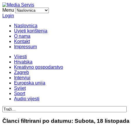
Menu
Login
Naslovnica
Uvjeti korištenja
O nama
Kontakt
Impressum
Vijesti
Hrvatska
Kreativno gospodarstvo
Zagreb
Intervjui
Europska unija
Svijet
Sport
Audio vijesti
Članci filtrirani po datumu: Subota, 18 listopada