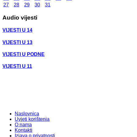
27
28
29
30
31
Audio vijesti
VIJESTI U 14
VIJESTI U 13
VIJESTI U PODNE
VIJESTI U 11
Naslovnica
Uvjeti korištenja
O nama
Kontakti
Izjava o privatnosti