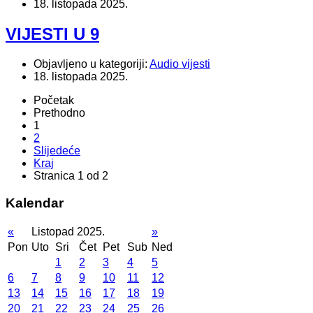
18. listopada 2025.
VIJESTI U 9
Objavljeno u kategoriji:
Audio vijesti
18. listopada 2025.
Početak
Prethodno
1
2
Slijedeće
Kraj
Stranica 1 od 2
Kalendar
«
Listopad 2025.
»
Pon
Uto
Sri
Čet
Pet
Sub
Ned
1
2
3
4
5
6
7
8
9
10
11
12
13
14
15
16
17
18
19
20
21
22
23
24
25
26