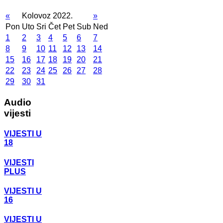
«
Kolovoz 2022.
»
Pon
Uto
Sri
Čet
Pet
Sub
Ned
1
2
3
4
5
6
7
8
9
10
11
12
13
14
15
16
17
18
19
20
21
22
23
24
25
26
27
28
29
30
31
Audio
vijesti
VIJESTI U
18
VIJESTI
PLUS
VIJESTI U
16
VIJESTI U