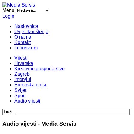
Menu
Login
Naslovnica
Uvjeti korištenja
O nama
Kontakt
Impressum
Vijesti
Hrvatska
Kreativno gospodarstvo
Zagreb
Intervjui
Europska unija
Svijet
Sport
Audio vijesti
Audio vijesti - Media Servis