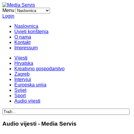
Menu
Login
Naslovnica
Uvjeti korištenja
O nama
Kontakt
Impressum
Vijesti
Hrvatska
Kreativno gospodarstvo
Zagreb
Intervjui
Europska unija
Svijet
Sport
Audio vijesti
Audio vijesti - Media Servis