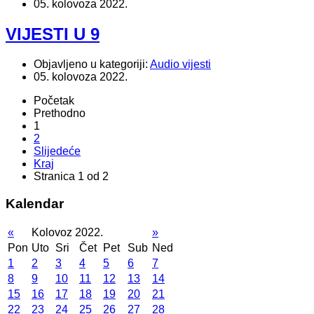
05. kolovoza 2022.
VIJESTI U 9
Objavljeno u kategoriji:
Audio vijesti
05. kolovoza 2022.
Početak
Prethodno
1
2
Slijedeće
Kraj
Stranica 1 od 2
Kalendar
«
Kolovoz 2022.
»
Pon
Uto
Sri
Čet
Pet
Sub
Ned
1
2
3
4
5
6
7
8
9
10
11
12
13
14
15
16
17
18
19
20
21
22
23
24
25
26
27
28