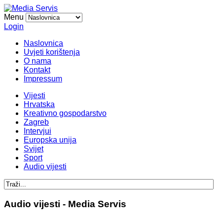
Menu
Login
Naslovnica
Uvjeti korištenja
O nama
Kontakt
Impressum
Vijesti
Hrvatska
Kreativno gospodarstvo
Zagreb
Intervjui
Europska unija
Svijet
Sport
Audio vijesti
Audio vijesti - Media Servis