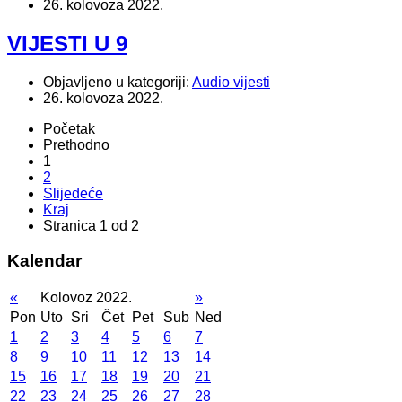
26. kolovoza 2022.
VIJESTI U 9
Objavljeno u kategoriji:
Audio vijesti
26. kolovoza 2022.
Početak
Prethodno
1
2
Slijedeće
Kraj
Stranica 1 od 2
Kalendar
«
Kolovoz 2022.
»
Pon
Uto
Sri
Čet
Pet
Sub
Ned
1
2
3
4
5
6
7
8
9
10
11
12
13
14
15
16
17
18
19
20
21
22
23
24
25
26
27
28