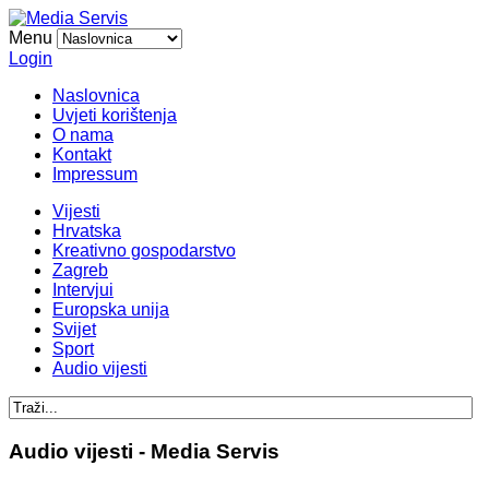
Menu
Login
Naslovnica
Uvjeti korištenja
O nama
Kontakt
Impressum
Vijesti
Hrvatska
Kreativno gospodarstvo
Zagreb
Intervjui
Europska unija
Svijet
Sport
Audio vijesti
Audio vijesti - Media Servis