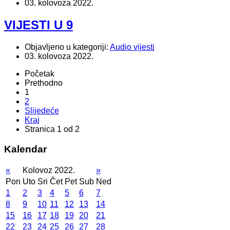
03. kolovoza 2022.
VIJESTI U 9
Objavljeno u kategoriji:
Audio vijesti
03. kolovoza 2022.
Početak
Prethodno
1
2
Slijedeće
Kraj
Stranica 1 od 2
Kalendar
«
Kolovoz 2022.
»
Pon
Uto
Sri
Čet
Pet
Sub
Ned
1
2
3
4
5
6
7
8
9
10
11
12
13
14
15
16
17
18
19
20
21
22
23
24
25
26
27
28