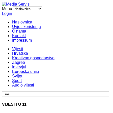
Menu
Login
Naslovnica
Uvjeti korištenja
O nama
Kontakt
Impressum
Vijesti
Hrvatska
Kreativno gospodarstvo
Zagreb
Intervjui
Europska unija
Svijet
Sport
Audio vijesti
VIJESTI U 11