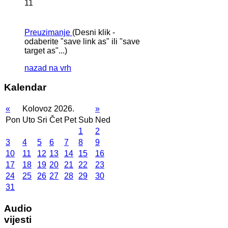
11
Preuzimanje
(Desni klik -
odaberite "save link as" ili "save
target as"...)
nazad na vrh
Kalendar
«
Kolovoz 2026.
»
Pon
Uto
Sri
Čet
Pet
Sub
Ned
1
2
3
4
5
6
7
8
9
10
11
12
13
14
15
16
17
18
19
20
21
22
23
24
25
26
27
28
29
30
31
Audio
vijesti