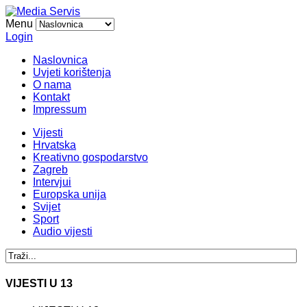
Menu
Login
Naslovnica
Uvjeti korištenja
O nama
Kontakt
Impressum
Vijesti
Hrvatska
Kreativno gospodarstvo
Zagreb
Intervjui
Europska unija
Svijet
Sport
Audio vijesti
VIJESTI U 13