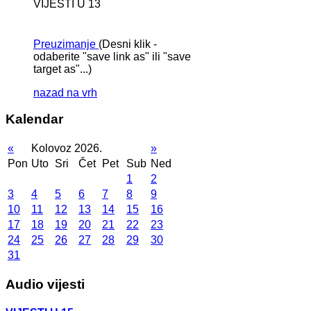
VIJESTI U 13
Preuzimanje
(Desni klik -
odaberite "save link as" ili "save
target as"...)
nazad na vrh
Kalendar
«
Kolovoz 2026.
»
Pon
Uto
Sri
Čet
Pet
Sub
Ned
1
2
3
4
5
6
7
8
9
10
11
12
13
14
15
16
17
18
19
20
21
22
23
24
25
26
27
28
29
30
31
Audio vijesti