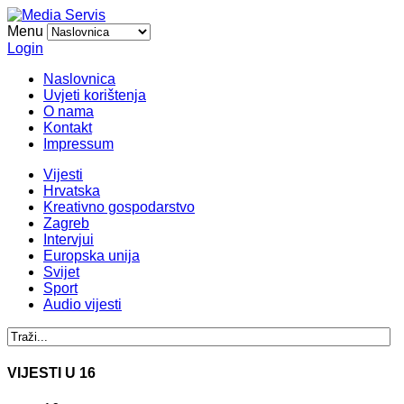
Menu
Login
Naslovnica
Uvjeti korištenja
O nama
Kontakt
Impressum
Vijesti
Hrvatska
Kreativno gospodarstvo
Zagreb
Intervjui
Europska unija
Svijet
Sport
Audio vijesti
VIJESTI U 16