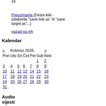
16
Preuzimanje
(Desni klik -
odaberite "save link as" ili "save
target as"...)
nazad na vrh
Kalendar
«
Kolovoz 2026.
»
Pon
Uto
Sri
Čet
Pet
Sub
Ned
1
2
3
4
5
6
7
8
9
10
11
12
13
14
15
16
17
18
19
20
21
22
23
24
25
26
27
28
29
30
31
Audio
vijesti