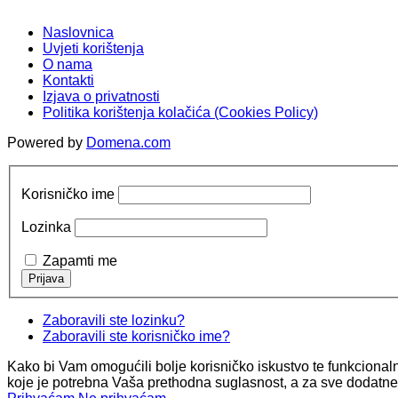
Naslovnica
Uvjeti korištenja
O nama
Kontakti
Izjava o privatnosti
Politika korištenja kolačića (Cookies Policy)
Powered by
Domena.com
Korisničko ime
Lozinka
Zapamti me
Zaboravili ste lozinku?
Zaboravili ste korisničko ime?
Kako bi Vam omogućili bolje korisničko iskustvo te funkcional
koje je potrebna Vaša prethodna suglasnost, a za sve dodatne 