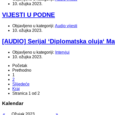
10. ožujka 2023.
VIJESTI U PODNE
Objavljeno u kategoriji:
Audio vijesti
10. ožujka 2023.
[AUDIO] Serijal ‘Diplomatska oluja‘ Ma
Objavljeno u kategoriji:
Intervjui
10. ožujka 2023.
Početak
Prethodno
1
2
Slijedeće
Kraj
Stranica 1 od 2
Kalendar
«
Ožujak 2023.
»