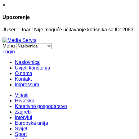
×
Upozorenje
JUser: :_load: Nije moguće učitavanje korisnika sa ID: 2083
Menu
Login
Naslovnica
Uvjeti korištenja
O nama
Kontakt
Impressum
Vijesti
Hrvatska
Kreativno gospodarstvo
Zagreb
Intervjui
Europska unija
Svijet
Sport