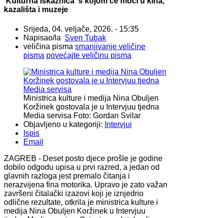
‘Kulturna iskaznica‘ s kojom će moći u kina,
kazališta i muzeje
Srijeda, 04. veljače, 2026. - 15:35
Napisao/la
Sven Tubak
veličina pisma
smanjivanje veličine
pisma
povećajte veličinu pisma
Ministrica kulture i medija Nina Obuljen
Koržinek gostovala je u Intervjuu tjedna
Media servisa
Foto: Gordan Svilar
Objavljeno u kategoriji:
Intervjui
Ispis
Email
ZAGREB - Deset posto djece prošle je godine
dobilo odgodu upisa u prvi razred, a jedan od
glavnih razloga jest premalo čitanja i
nerazvijena fina motorika. Upravo je zato važan
završeni čitalački izazovi koji je iznjedrio
odlične rezultate, otkrila je ministrica kulture i
medija Nina Obuljen Koržinek u Intervjuu