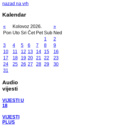
nazad na vrh
Kalendar
«
Kolovoz 2026.
»
Pon
Uto
Sri
Čet
Pet
Sub
Ned
1
2
3
4
5
6
7
8
9
10
11
12
13
14
15
16
17
18
19
20
21
22
23
24
25
26
27
28
29
30
31
Audio
vijesti
VIJESTI U
18
VIJESTI
PLUS