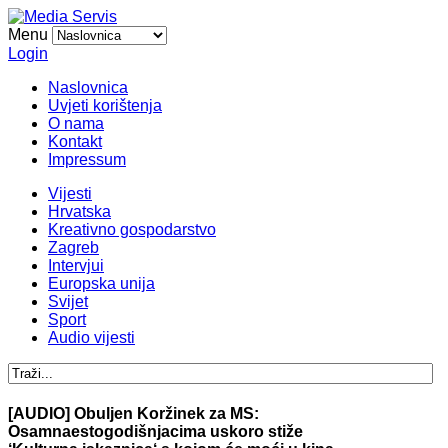
Menu
Login
Naslovnica
Uvjeti korištenja
O nama
Kontakt
Impressum
Vijesti
Hrvatska
Kreativno gospodarstvo
Zagreb
Intervjui
Europska unija
Svijet
Sport
Audio vijesti
[AUDIO] Obuljen Koržinek za MS:
Osamnaestogodišnjacima uskoro stiže