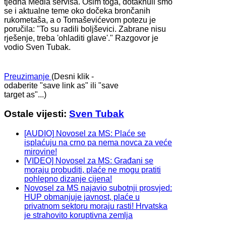
tjedna Media servisa. Osim toga, dotaknuli smo
se i aktualne teme oko dočeka brončanih
rukometaša, a o Tomaševićevom potezu je
poručila: "To su radili boljševici. Zabrane nisu
rješenje, treba 'ohladiti glave'." Razgovor je
vodio Sven Tubak.
Preuzimanje
(Desni klik -
odaberite "save link as" ili "save
target as"...)
Ostale vijesti:
Sven Tubak
[AUDIO] Novosel za MS: Plaće se
isplaćuju na crno pa nema novca za veće
mirovine!
[VIDEO] Novosel za MS: Građani se
moraju probuditi, plaće ne mogu pratiti
pohlepno dizanje cijena!
Novosel za MS najavio subotnji prosvjed:
HUP obmanjuje javnost, plaće u
privatnom sektoru moraju rasti! Hrvatska
je strahovito koruptivna zemlja