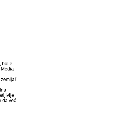
 bolje
a Media
 zemlja!"
edna
ljivije
e da već