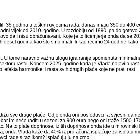
radili 35 godina u teškim uvjetima rada, danas imaju 350 do 400 e
 radni vijek od 2010. godine. U razdoblju od 1990. pa do gotovo
tovo da i nisu obračunavani. Koje je to licemjerje onda da se 20
ljih deset godina kao što smo imali ili kao recimo 24 godine kako
st. U tome naravno važnu ulogu igra ranije spomenuta minimaln
m sektoru rastu. Koncem 2025. godine kada je Vlada najavila rast
'efekta harmonike' i rasta svih drugih plaća koje ne prati rast
dižu sve druge plaće. Gdje onda oni poslodavci, a svjesni da 
bar im neće raditi u sezoni za 900 eura nego oni traže 1500-170
. Na to plate doprinose, iz tih doprinosa onda ide u mirovinski 
a, onda Vlada kaže da 40% iz proračuna isplaćuje za isplatu m
vci rade s razlikom? Isplaćuju ju na crno."