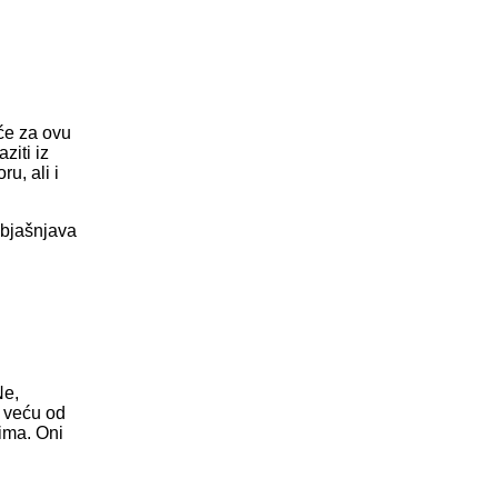
aće za ovu
ziti iz
u, ali i
objašnjava
Ne,
o veću od
nima. Oni