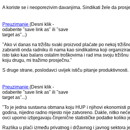
A koriste se i neoporezivim davanjima. Sindikati žele da prosj
Preuzimanje
(Desni klik -
odaberite "save link as" ili "save
target as"...)
"Ako vi danas na tržištu svaki proizvod plaćate po nekoj tržišno
zabraniti onda radniku ili nama kao sindikatima koji organizira
isto tako kao balans ostalim troškovima i rad ima svoju tržišnu 
koju drugu, mi tražimo prosječnu."
S druge strane, poslodavci uvijek ističu pitanje produktivnosti.
Preuzimanje
(Desni klik -
odaberite "save link as" ili "save
target as"...)
"To je jedna sustavna obmana koju HUP i njihovi ekonomisti p
godina, nijedno radno mjesto nije zatvoreno. Dakle, nitko neće
ovci uporno izbjegavaju činjenične statističke podatke koliko j
Razlika u plaći između privatnog i državnog i javnog sektora je