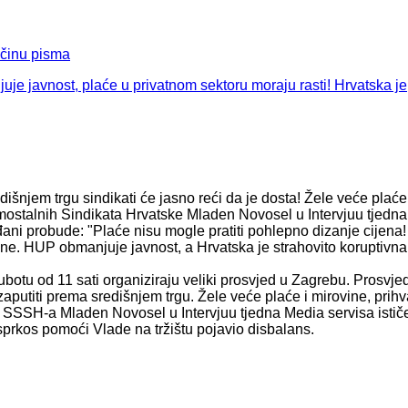
ičinu pisma
jem trgu sindikati će jasno reći da je dosta! Žele veće plaće,
mostalnih Sindikata Hrvatske Mladen Novosel u Intervjuu tjedn
đani probude: "Plaće nisu mogle pratiti pohlepno dizanje cijena!
ne. HUP obmanjuje javnost, a Hrvatska je strahovito koruptivna
subotu od 11 sati organiziraju veliki prosvjed u Zagrebu. Prosvj
putiti prema središnjem trgu. Žele veće plaće i mirovine, prihvat
ik SSSH-a Mladen Novosel u Intervjuu tjedna Media servisa istič
prkos pomoći Vlade na tržištu pojavio disbalans.