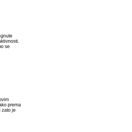
ignute
ktivnosti.
mo se
 ovim
tako prema
 zato je