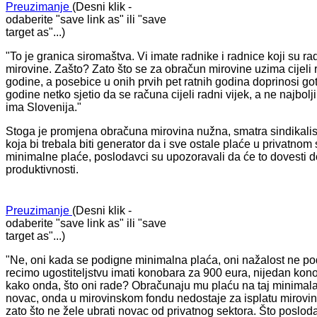
Preuzimanje
(Desni klik -
odaberite "save link as" ili "save
target as"...)
"To je granica siromaštva. Vi imate radnike i radnice koji su 
mirovine. Zašto? Zato što se za obračun mirovine uzima cijeli
godine, a posebice u onih prvih pet ratnih godina doprinosi go
godine netko sjetio da se računa cijeli radni vijek, a ne najbo
ima Slovenija."
Stoga je promjena obračuna mirovina nužna, smatra sindikali
koja bi trebala biti generator da i sve ostale plaće u privatno
minimalne plaće, poslodavci su upozoravali da će to dovesti do 
produktivnosti.
Preuzimanje
(Desni klik -
odaberite "save link as" ili "save
target as"...)
"Ne, oni kada se podigne minimalna plaća, oni nažalost ne po
recimo ugostiteljstvu imati konobara za 900 eura, nijedan kono
kako onda, što oni rade? Obračunaju mu plaću na taj minimalac
novac, onda u mirovinskom fondu nedostaje za isplatu mirovin
zato što ne žele ubrati novac od privatnog sektora. Što posloda