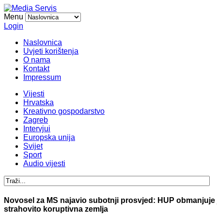
Menu
Login
Naslovnica
Uvjeti korištenja
O nama
Kontakt
Impressum
Vijesti
Hrvatska
Kreativno gospodarstvo
Zagreb
Intervjui
Europska unija
Svijet
Sport
Audio vijesti
Novosel za MS najavio subotnji prosvjed: HUP obmanjuje j
strahovito koruptivna zemlja