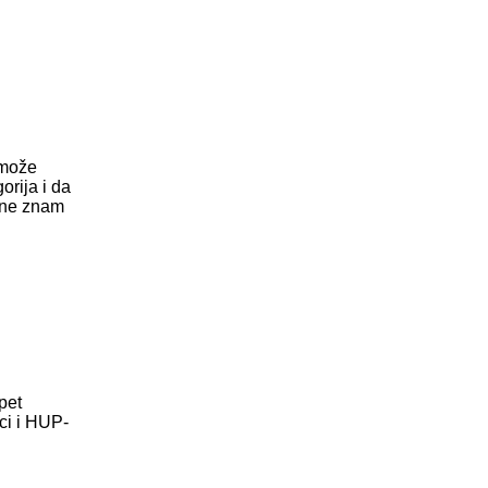
o može
orija i da
i ne znam
pet
vci i HUP-