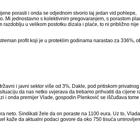
cijene porasti i onda se odjednom stvorio taj jedan vid pohlepe,
o. Mi jednostavno s kolektivnim pregovaranjem, s porastom pla
razdoblju u velikom postotku dizala i plaće, to ni približno nij
ekstreman profit koji je u proteklim godinama narastao za 336%, 
ržavni i javni sektor više od 3%. Dakle, pod pritiskom privatnog
u situaciju da nas netko uvjerava da trebamo prihvatiti da cijene 
zi i onda premijer Vlade, gospodin Plenković se iščuđava tome
ra neto. Sindikati žele da on poraste na 1100 eura. Uz to, Vlada
el kaže da aktualni podaci govore da oko 750 tisuća umirovlje