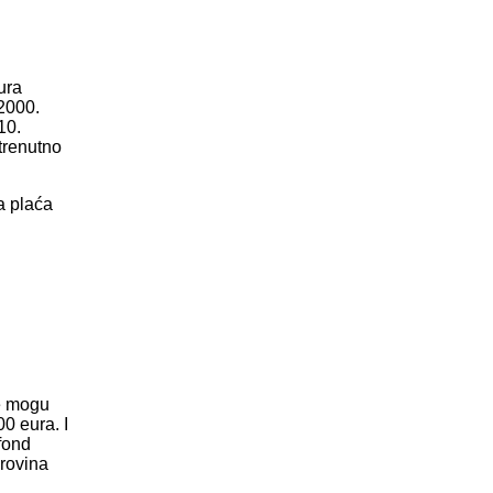
ura
 2000.
10.
 trenutno
a plaća
ne mogu
0 eura. I
fond
irovina