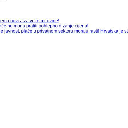
nema novca za veće mirovine!
će ne mogu pratiti pohlepno dizanje cijena!
javnost, plaće u privatnom sektoru moraju rasti! Hrvatska je st