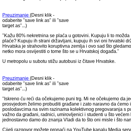
Preuzimanje
(Desni klik -
odaberite "save link as" ili "save
target as"...)
"Kažu 80% nekretnina se plaća u gotovini. Kupuju li to možda 
plaće? Kupuju ih strani državljani, kupuju ih svi oni hrvatski d
Hrvatska je strahovito koruptivna zemlja i ovo sad što gledam
netko mora osvijestiti o tome što se u Hrvatskoj događa."
U metropolu u subotu stižu autobusi iz čitave Hrvatske.
Preuzimanje
(Desni klik -
odaberite "save link as" ili "save
target as"...)
"Iskreno ću reći da očekujemo puni trg. Mi ne očekujemo da j
prosvjedom želimo probuditi građane i zato naravno da ćemo 
poslodavcima na svim razinama kolektivnog pregovaranja s puno
važno da građani, radnici, umirovljenici i studenti u što veće
jednostavno damo do znanja Vladi da to što oni misle i što na
Cijeli razgovor možete pronaći na YouTube kanalu Media serv