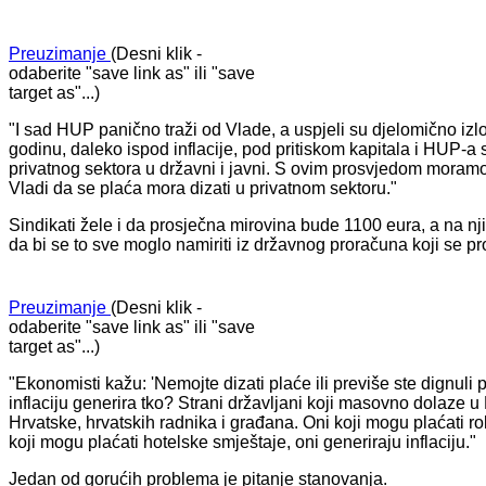
Preuzimanje
(Desni klik -
odaberite "save link as" ili "save
target as"...)
"I sad HUP panično traži od Vlade, a uspjeli su djelomično iz
godinu, daleko ispod inflacije, pod pritiskom kapitala i HUP-a sa
privatnog sektora u državni i javni. S ovim prosvjedom moramo
Vladi da se plaća mora dizati u privatnom sektoru."
Sindikati žele i da prosječna mirovina bude 1100 eura, a na n
da bi se to sve moglo namiriti iz državnog proračuna koji se pr
Preuzimanje
(Desni klik -
odaberite "save link as" ili "save
target as"...)
"Ekonomisti kažu: 'Nemojte dizati plaće ili previše ste dignuli 
inflaciju generira tko? Strani državljani koji masovno dolaze 
Hrvatske, hrvatskih radnika i građana. Oni koji mogu plaćati ro
koji mogu plaćati hotelske smještaje, oni generiraju inflaciju."
Jedan od gorućih problema je pitanje stanovanja.