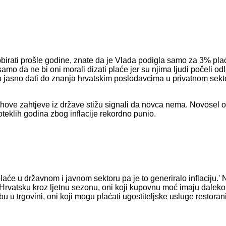
lobirati prošle godine, znate da je Vlada podigla samo za 3% pl
mo da ne bi oni morali dizati plaće jer su njima ljudi počeli odla
 jasno dati do znanja hrvatskim poslodavcima u privatnom sektor
jihove zahtjeve iz države stižu signali da novca nema. Novosel 
oteklih godina zbog inflacije rekordno punio.
plaće u državnom i javnom sektoru pa je to generiralo inflaciju.' 
u Hrvatsku kroz ljetnu sezonu, oni koji kupovnu moć imaju dalek
bu u trgovini, oni koji mogu plaćati ugostiteljske usluge restora