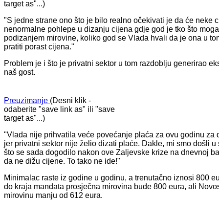
target as"...)
"S jedne strane ono što je bilo realno očekivati je da će neke 
nenormalne pohlepe u dizanju cijena gdje god je tko što moga
podizanjem mirovine, koliko god se Vlada hvali da je ona u tom 
pratiti porast cijena."
​Problem je i što je privatni sektor u tom razdoblju generirao 
naš gost.
Preuzimanje
(Desni klik -
odaberite "save link as" ili "save
target as"...)
"Vlada nije prihvatila veće povećanje plaća za ovu godinu za d
jer privatni sektor nije želio dizati plaće. Dakle, mi smo došli 
što se sada dogodilo nakon ove Zaljevske krize na dnevnoj ba
da ne dižu cijene. To tako ne ide!"
Minimalac raste iz godine u godinu, a trenutačno iznosi 800 eu
do kraja mandata prosječna mirovina bude 800 eura, ali Novos
mirovinu manju od 612 eura.