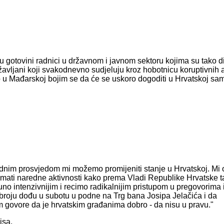
u gotovini radnici u državnom i javnom sektoru kojima su tako d
ržavljani koji svakodnevno sudjeluju kroz hobotnicu koruptivnih a
o u Mađarskoj bojim se da će se uskoro dogoditi u Hrvatskoj sa
ednim prosvjedom mi možemo promijeniti stanje u Hrvatskoj. Mi
imati naredne aktivnosti kako prema Vladi Republike Hrvatske 
 intenzivnijim i recimo radikalnijim pristupom u pregovorima i
m broju dođu u subotu u podne na Trg bana Josipa Jelačića i da
m govore da je hrvatskim građanima dobro - da nisu u pravu."
isa.