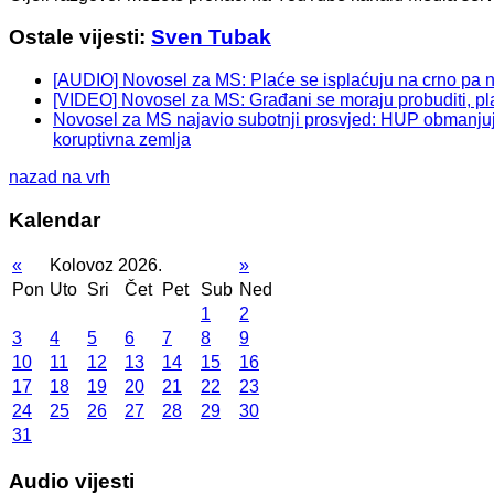
Ostale vijesti:
Sven Tubak
[AUDIO] Novosel za MS: Plaće se isplaćuju na crno pa 
[VIDEO] Novosel za MS: Građani se moraju probuditi, pla
Novosel za MS najavio subotnji prosvjed: HUP obmanjuje 
koruptivna zemlja
nazad na vrh
Kalendar
«
Kolovoz 2026.
»
Pon
Uto
Sri
Čet
Pet
Sub
Ned
1
2
3
4
5
6
7
8
9
10
11
12
13
14
15
16
17
18
19
20
21
22
23
24
25
26
27
28
29
30
31
Audio vijesti