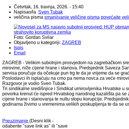
Četvrtak, 16. travnja, 2026. - 15:40
Napisao/la
Sven Tubak
veličina pisma
smanjivanje veličine pisma
povećajte vel
Foto: Gordan Svilar
Objavljeno u kategoriji:
ZAGREB
Ispis
Email
ZAGREB - Velikim subotnjim prosvjedom na zagrebačkom središn
mirovine, niže cijene hrane i stanova. Predsjednik Saveza Sa
servisa poručuje da očekuje pun trg te da je vrijeme da se gra
Poslodavci ih isplaćuju na crno pa nema novca za veće mirovi
Razgovor je vodio Sven Tubak.
Tri sindikalne središnjice i Sindikat umirovljenika Hrvatske u 
povorka krenut će ispred Hrvatskog narodnog kazališta pa se za
cijene hrane i stanovanja te nultu stopu korupcije. Predsjedn
godinama živimo u vremenima velikih poskupljenja te da se us
Preuzimanje
(Desni klik -
odaberite "save link as" ili "save