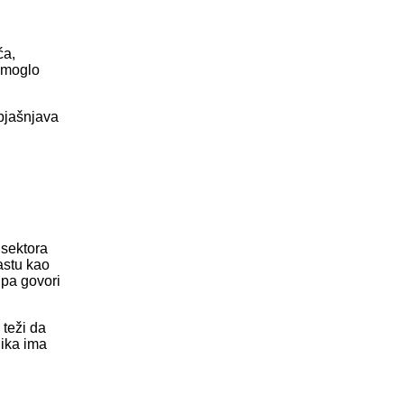
ća,
e moglo
objašnjava
 sektora
rastu kao
 pa govori
 teži da
nika ima