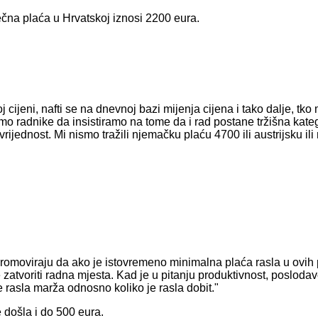
ečna plaća u Hrvatskoj iznosi 2200 eura.
j cijeni, nafti se na dnevnoj bazi mijenja cijena i tako dalje, tk
mo radnike da insistiramo na tome da i rad postane tržišna kateg
vrijednost. Mi nismo tražili njemačku plaću 4700 ili austrijsku il
romoviraju da ako je istovremeno minimalna plaća rasla u ovih 
 zatvoriti radna mjesta. Kad je u pitanju produktivnost, posloda
e rasla marža odnosno koliko je rasla dobit."
 došla i do 500 eura.