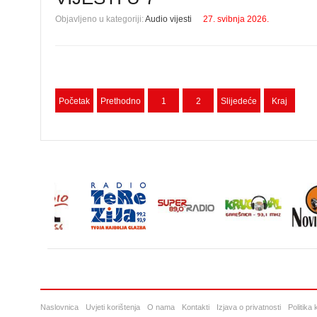
Objavljeno u kategoriji:
Audio vijesti
27. svibnja 2026.
Početak
Prethodno
1
2
Slijedeće
Kraj
Naslovnica
Uvjeti korištenja
O nama
Kontakti
Izjava o privatnosti
Politika