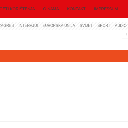
JETI KORIŠTENJA
O NAMA
KONTAKT
IMPRESSUM
ZAGREB
INTERVJUI
EUROPSKA UNIJA
SVIJET
SPORT
AUDIO 
Korisničko ime
Lozinka
Zapamti me
Zaboravili ste lozinku?
Zaboravili ste korisničko ime?