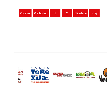
Početak
Prethodno
1
2
Slijedeće
Kraj