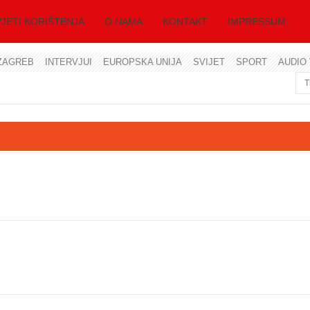
JETI KORIŠTENJA
O NAMA
KONTAKT
IMPRESSUM
ZAGREB
INTERVJUI
EUROPSKA UNIJA
SVIJET
SPORT
AUDIO 
Korisničko ime
Lozinka
Zapamti me
Zaboravili ste lozinku?
Zaboravili ste korisničko ime?