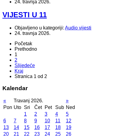
24. travnja 2026.
VIJESTI U 11
Objavljeno u kategoriji:
Audio vijesti
24. travnja 2026.
Početak
Prethodno
1
2
Slijedeće
Kraj
Stranica 1 od 2
Kalendar
«
Travanj 2026.
»
Pon
Uto
Sri
Čet
Pet
Sub
Ned
1
2
3
4
5
6
7
8
9
10
11
12
13
14
15
16
17
18
19
20
21
22
23
24
25
26