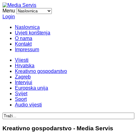
Menu
Login
Naslovnica
Uvjeti korištenja
O nama
Kontakt
Impressum
Vijesti
Hrvatska
Kreativno gospodarstvo
Zagreb
Intervjui
Europska unija
Svijet
Sport
Audio vijesti
Kreativno gospodarstvo - Media Servis