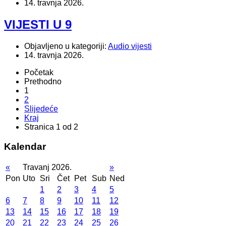
14. travnja 2026.
VIJESTI U 9
Objavljeno u kategoriji:
Audio vijesti
14. travnja 2026.
Početak
Prethodno
1
2
Slijedeće
Kraj
Stranica 1 od 2
Kalendar
«
Travanj 2026.
»
Pon
Uto
Sri
Čet
Pet
Sub
Ned
1
2
3
4
5
6
7
8
9
10
11
12
13
14
15
16
17
18
19
20
21
22
23
24
25
26