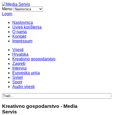
Menu
Login
Naslovnica
Uvjeti korištenja
O nama
Kontakt
Impressum
Vijesti
Hrvatska
Kreativno gospodarstvo
Zagreb
Intervjui
Europska unija
Svijet
Sport
Audio vijesti
Kreativno gospodarstvo - Media
Servis