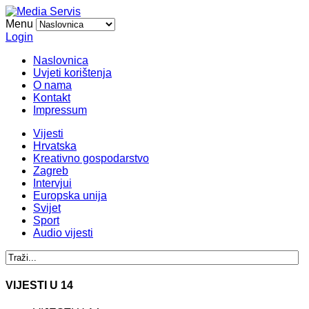
Menu
Login
Naslovnica
Uvjeti korištenja
O nama
Kontakt
Impressum
Vijesti
Hrvatska
Kreativno gospodarstvo
Zagreb
Intervjui
Europska unija
Svijet
Sport
Audio vijesti
VIJESTI U 14