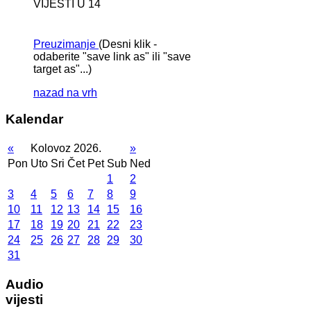
VIJESTI U 14
Preuzimanje
(Desni klik -
odaberite "save link as" ili "save
target as"...)
nazad na vrh
Kalendar
«
Kolovoz 2026.
»
Pon
Uto
Sri
Čet
Pet
Sub
Ned
1
2
3
4
5
6
7
8
9
10
11
12
13
14
15
16
17
18
19
20
21
22
23
24
25
26
27
28
29
30
31
Audio
vijesti