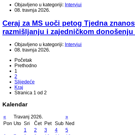
Objavljeno u kategoriji:
Intervjui
08. travnja 2026.
Ceraj za MS uoči petog Tjedna znanosti:
razmišljanju i zajedničkom donošenju
Objavljeno u kategoriji:
Intervjui
08. travnja 2026.
Početak
Prethodno
1
2
Slijedeće
Kraj
Stranica 1 od 2
Kalendar
«
Travanj 2026.
»
Pon
Uto
Sri
Čet
Pet
Sub
Ned
1
2
3
4
5