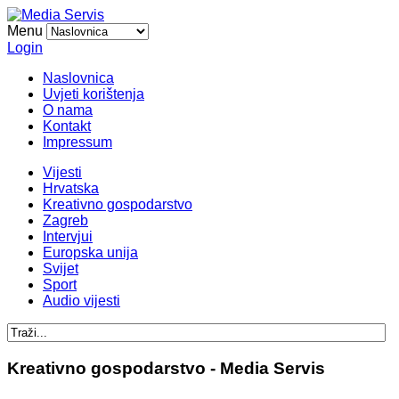
Menu
Login
Naslovnica
Uvjeti korištenja
O nama
Kontakt
Impressum
Vijesti
Hrvatska
Kreativno gospodarstvo
Zagreb
Intervjui
Europska unija
Svijet
Sport
Audio vijesti
Kreativno gospodarstvo - Media Servis