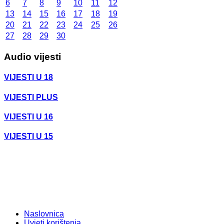
6
7
8
9
10
11
12
13
14
15
16
17
18
19
20
21
22
23
24
25
26
27
28
29
30
Audio vijesti
VIJESTI U 18
VIJESTI PLUS
VIJESTI U 16
VIJESTI U 15
Naslovnica
Uvjeti korištenja