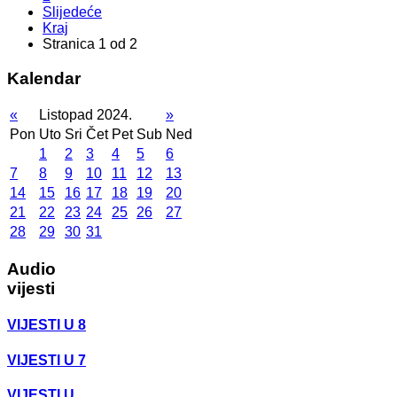
Slijedeće
Kraj
Stranica 1 od 2
Kalendar
«
Listopad 2024.
»
Pon
Uto
Sri
Čet
Pet
Sub
Ned
1
2
3
4
5
6
7
8
9
10
11
12
13
14
15
16
17
18
19
20
21
22
23
24
25
26
27
28
29
30
31
Audio
vijesti
VIJESTI U 8
VIJESTI U 7
VIJESTI U