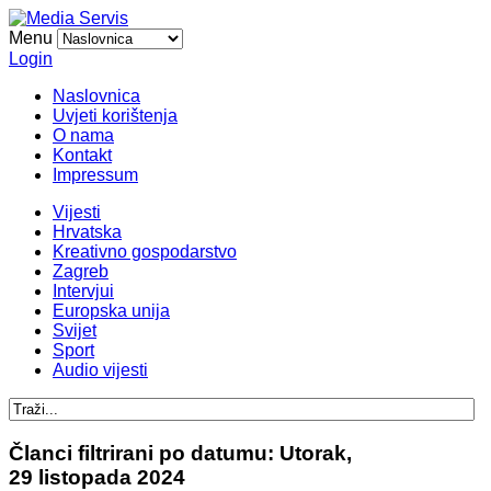
Menu
Login
Naslovnica
Uvjeti korištenja
O nama
Kontakt
Impressum
Vijesti
Hrvatska
Kreativno gospodarstvo
Zagreb
Intervjui
Europska unija
Svijet
Sport
Audio vijesti
Članci filtrirani po datumu: Utorak,
29 listopada 2024