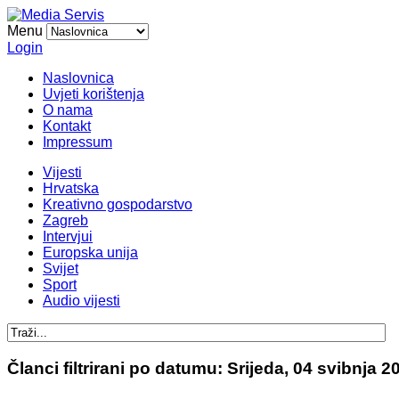
Menu
Login
Naslovnica
Uvjeti korištenja
O nama
Kontakt
Impressum
Vijesti
Hrvatska
Kreativno gospodarstvo
Zagreb
Intervjui
Europska unija
Svijet
Sport
Audio vijesti
Članci filtrirani po datumu: Srijeda, 04 svibnja 2