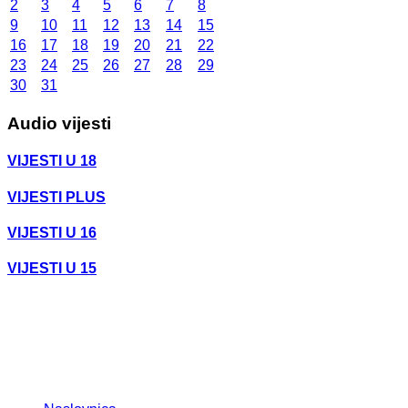
2
3
4
5
6
7
8
9
10
11
12
13
14
15
16
17
18
19
20
21
22
23
24
25
26
27
28
29
30
31
Audio vijesti
VIJESTI U 18
VIJESTI PLUS
VIJESTI U 16
VIJESTI U 15