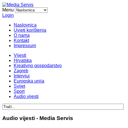
Menu
Login
Naslovnica
Uvjeti korištenja
O nama
Kontakt
Impressum
Vijesti
Hrvatska
Kreativno gospodarstvo
Zagreb
Intervjui
Europska unija
Svijet
Sport
Audio vijesti
Audio vijesti - Media Servis