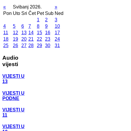
«
Svibanj 2026.
»
Pon
Uto
Sri
Čet
Pet
Sub
Ned
1
2
3
4
5
6
7
8
9
10
11
12
13
14
15
16
17
18
19
20
21
22
23
24
25
26
27
28
29
30
31
Audio
vijesti
VIJESTI U
13
VIJESTI U
PODNE
VIJESTI U
11
VIJESTI U