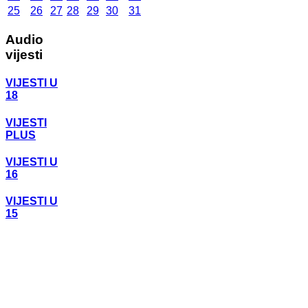
25
26
27
28
29
30
31
Audio
vijesti
VIJESTI U
18
VIJESTI
PLUS
VIJESTI U
16
VIJESTI U
15