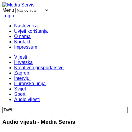
Menu
Login
Naslovnica
Uvjeti korištenja
O nama
Kontakt
Impressum
Vijesti
Hrvatska
Kreativno gospodarstvo
Zagreb
Intervjui
Europska unija
Svijet
Sport
Audio vijesti
Audio vijesti - Media Servis