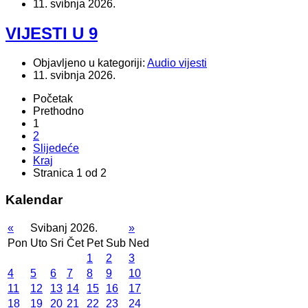
11. svibnja 2026.
VIJESTI U 9
Objavljeno u kategoriji:
Audio vijesti
11. svibnja 2026.
Početak
Prethodno
1
2
Slijedeće
Kraj
Stranica 1 od 2
Kalendar
«
Svibanj 2026.
»
Pon
Uto
Sri
Čet
Pet
Sub
Ned
1
2
3
4
5
6
7
8
9
10
11
12
13
14
15
16
17
18
19
20
21
22
23
24