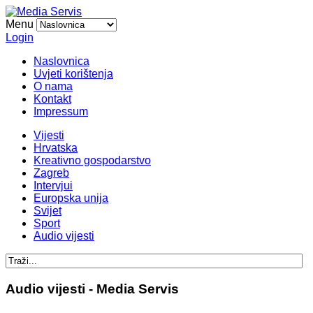
Menu
Login
Naslovnica
Uvjeti korištenja
O nama
Kontakt
Impressum
Vijesti
Hrvatska
Kreativno gospodarstvo
Zagreb
Intervjui
Europska unija
Svijet
Sport
Audio vijesti
Audio vijesti - Media Servis