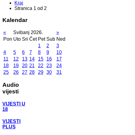
Kraj
Stranica 1 od 2
Kalendar
«
Svibanj 2026.
»
Pon
Uto
Sri
Čet
Pet
Sub
Ned
1
2
3
4
5
6
7
8
9
10
11
12
13
14
15
16
17
18
19
20
21
22
23
24
25
26
27
28
29
30
31
Audio
vijesti
VIJESTI U
18
VIJESTI
PLUS