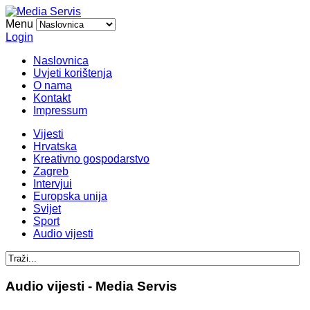
Menu
Login
Naslovnica
Uvjeti korištenja
O nama
Kontakt
Impressum
Vijesti
Hrvatska
Kreativno gospodarstvo
Zagreb
Intervjui
Europska unija
Svijet
Sport
Audio vijesti
Audio vijesti - Media Servis