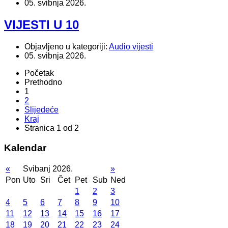
05. svibnja 2026.
VIJESTI U 10
Objavljeno u kategoriji:
Audio vijesti
05. svibnja 2026.
Početak
Prethodno
1
2
Slijedeće
Kraj
Stranica 1 od 2
Kalendar
«
Svibanj 2026.
»
Pon
Uto
Sri
Čet
Pet
Sub
Ned
1
2
3
4
5
6
7
8
9
10
11
12
13
14
15
16
17
18
19
20
21
22
23
24