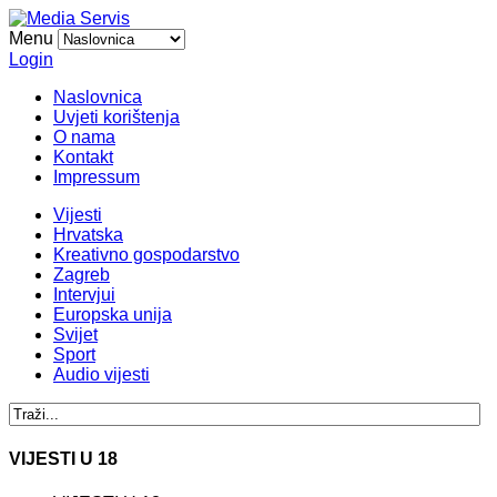
Menu
Login
Naslovnica
Uvjeti korištenja
O nama
Kontakt
Impressum
Vijesti
Hrvatska
Kreativno gospodarstvo
Zagreb
Intervjui
Europska unija
Svijet
Sport
Audio vijesti
VIJESTI U 18