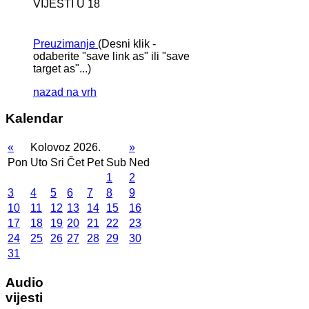
VIJESTI U 18
Preuzimanje
(Desni klik -
odaberite "save link as" ili "save
target as"...)
nazad na vrh
Kalendar
«
Kolovoz 2026.
»
Pon
Uto
Sri
Čet
Pet
Sub
Ned
1
2
3
4
5
6
7
8
9
10
11
12
13
14
15
16
17
18
19
20
21
22
23
24
25
26
27
28
29
30
31
Audio
vijesti