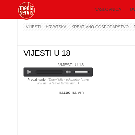
NASLOVNICA
UV
VIJESTI
HRVATSKA
KREATIVNO GOSPODARSTVO
VIJESTI U 18
VIJESTI U 18
Preuzimanje
(Desni klik - odaberite "save
link as" ili "save target as"...)
nazad na vrh