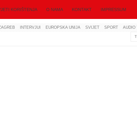
JETI KORIŠTENJA
O NAMA
KONTAKT
IMPRESSUM
ZAGREB
INTERVJUI
EUROPSKA UNIJA
SVIJET
SPORT
AUDIO 
Korisničko ime
Lozinka
Zapamti me
Zaboravili ste lozinku?
Zaboravili ste korisničko ime?