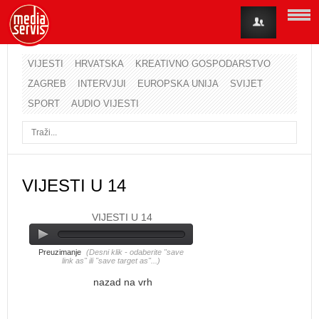
VIJESTI
HRVATSKA
KREATIVNO GOSPODARSTVO
ZAGREB
INTERVJUI
EUROPSKA UNIJA
SVIJET
Korisničko ime
SPORT
AUDIO VIJESTI
Lozinka
Zapamti me
VIJESTI U 14
VIJESTI U 14
Zaboravili ste lozinku?
Zaboravili ste korisničko ime?
Preuzimanje
(Desni klik - odaberite "save
link as" ili "save target as"...)
nazad na vrh