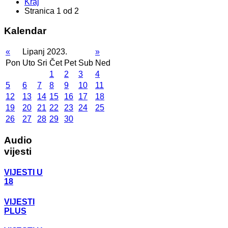
Kraj
Stranica 1 od 2
Kalendar
«
Lipanj 2023.
»
Pon
Uto
Sri
Čet
Pet
Sub
Ned
1
2
3
4
5
6
7
8
9
10
11
12
13
14
15
16
17
18
19
20
21
22
23
24
25
26
27
28
29
30
Audio
vijesti
VIJESTI U
18
VIJESTI
PLUS