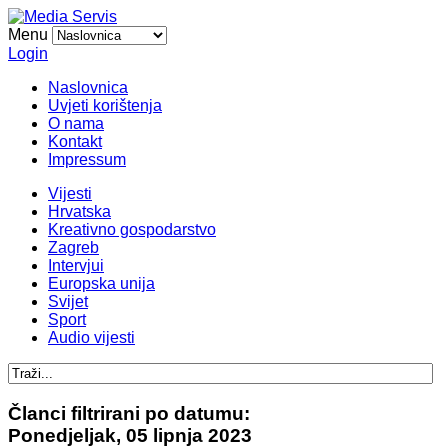
Menu
Login
Naslovnica
Uvjeti korištenja
O nama
Kontakt
Impressum
Vijesti
Hrvatska
Kreativno gospodarstvo
Zagreb
Intervjui
Europska unija
Svijet
Sport
Audio vijesti
Članci filtrirani po datumu:
Ponedjeljak, 05 lipnja 2023