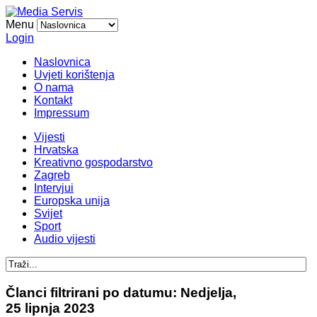
Menu
Login
Naslovnica
Uvjeti korištenja
O nama
Kontakt
Impressum
Vijesti
Hrvatska
Kreativno gospodarstvo
Zagreb
Intervjui
Europska unija
Svijet
Sport
Audio vijesti
Članci filtrirani po datumu: Nedjelja,
25 lipnja 2023