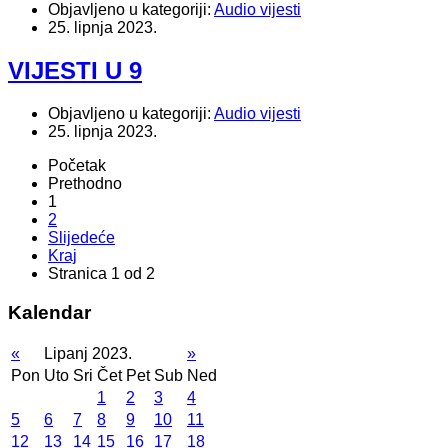
Objavljeno u kategoriji:
Audio vijesti
25. lipnja 2023.
VIJESTI U 9
Objavljeno u kategoriji:
Audio vijesti
25. lipnja 2023.
Početak
Prethodno
1
2
Slijedeće
Kraj
Stranica 1 od 2
Kalendar
«
Lipanj 2023.
»
Pon
Uto
Sri
Čet
Pet
Sub
Ned
1
2
3
4
5
6
7
8
9
10
11
12
13
14
15
16
17
18