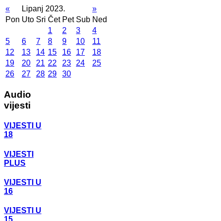
«
Lipanj 2023.
»
Pon
Uto
Sri
Čet
Pet
Sub
Ned
1
2
3
4
5
6
7
8
9
10
11
12
13
14
15
16
17
18
19
20
21
22
23
24
25
26
27
28
29
30
Audio
vijesti
VIJESTI U
18
VIJESTI
PLUS
VIJESTI U
16
VIJESTI U
15