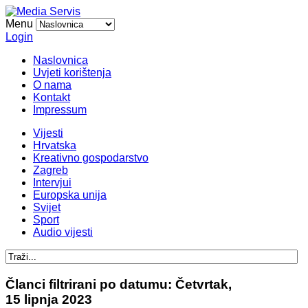
Menu
Login
Naslovnica
Uvjeti korištenja
O nama
Kontakt
Impressum
Vijesti
Hrvatska
Kreativno gospodarstvo
Zagreb
Intervjui
Europska unija
Svijet
Sport
Audio vijesti
Članci filtrirani po datumu: Četvrtak,
15 lipnja 2023