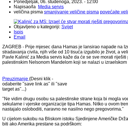
Ponedjeljak, 06. studenoga, 2023. - 12:00
Napisao/la
Media servis
veličina pisma
smanjivanje veličine pisma
povećajte vel
Objavljeno u kategoriji:
Svijet
Ispis
Email
ZAGREB - Prije mjesec dana Hamas je lansirao napade na Izra
stradavanja civila, njih više od 10 tisuća izgubilo je život, a v
Pavle Kalinić za Media servis kaže da će se sve morati riješi
palestinskim Nelsonom Mandelom koji se nalazi u izraelskom 
Preuzimanje
(Desni klik -
odaberite "save link as" ili "save
target as"...)
"Ne vidim drugu osobu sa palestinske strane koja bi mogla vodi
sekularne i vjerske organizacije tipa Hamas. Nitko u ovom tr
nastajalo osloboditi, naravno ne nasilno nego pregovorima."
U cijelom sukobu na Bliskom istoku Sjedinjene Američke Države 
biti ako Amerika prestane sa podrškom: