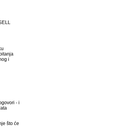
XSELL
ku
pitanja
nog i
govori - i
rata
nje što će