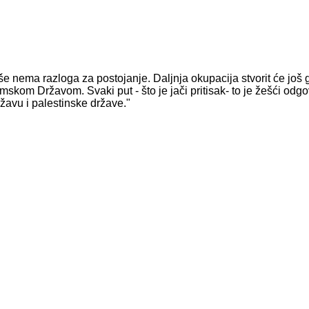
še nema razloga za postojanje. Daljnja okupacija stvorit će još 
lamskom Državom. Svaki put - što je jači pritisak- to je žešći odgo
ržavu i palestinske države."