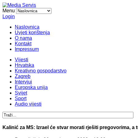
Menu
Login
Naslovnica
Uvjeti korištenja
O nama
Kontakt
Impressum
Vijesti
Hrvatska
Kreativno gospodarstvo
Zagreb
Intervjui
Europska unija
Svijet
Sport
Audio vijesti
Kalinić za MS: Izrael će stvar morati rješiti pregovorima, 