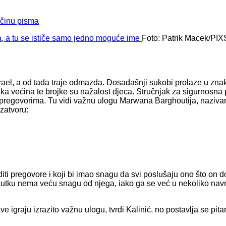
ičinu pisma
Foto: Patrik Macek/PI
el, a od tada traje odmazda. Dosadašnji sukobi prolaze u zna
elika većina te brojke su nažalost djeca. Stručnjak za sigurnosna 
ti pregovorima. Tu vidi važnu ulogu Marwana Barghoutija, naziva
zatvoru:
ti pregovore i koji bi imao snagu da svi poslušaju ono što on do
enutku nema veću snagu od njega, iako ga se već u nekoliko nav
igraju izrazito važnu ulogu, tvrdi Kalinić, no postavlja se pita