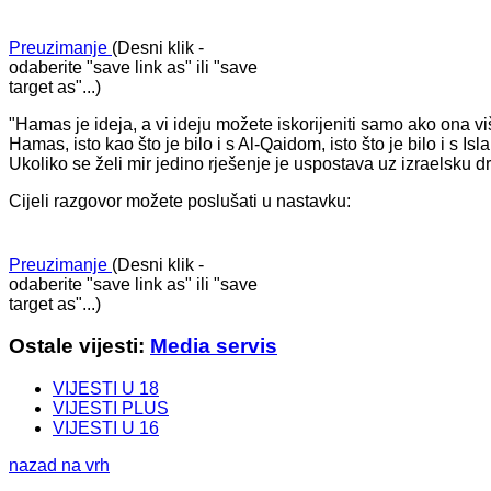
Preuzimanje
(Desni klik -
odaberite "save link as" ili "save
target as"...)
"Hamas je ideja, a vi ideju možete iskorijeniti samo ako ona vi
Hamas, isto kao što je bilo i s Al-Qaidom, isto što je bilo i s Is
Ukoliko se želi mir jedino rješenje je uspostava uz izraelsku d
Cijeli razgovor možete poslušati u nastavku:
Preuzimanje
(Desni klik -
odaberite "save link as" ili "save
target as"...)
Ostale vijesti:
Media servis
VIJESTI U 18
VIJESTI PLUS
VIJESTI U 16
nazad na vrh