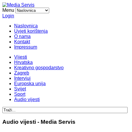
Menu
Login
Naslovnica
Uvjeti korištenja
O nama
Kontakt
Impressum
Vijesti
Hrvatska
Kreativno gospodarstvo
Zagreb
Intervjui
Europska unija
Svijet
Sport
Audio vijesti
Audio vijesti - Media Servis