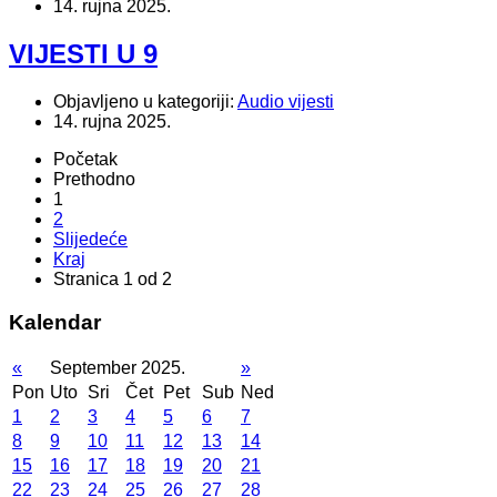
14. rujna 2025.
VIJESTI U 9
Objavljeno u kategoriji:
Audio vijesti
14. rujna 2025.
Početak
Prethodno
1
2
Slijedeće
Kraj
Stranica 1 od 2
Kalendar
«
September 2025.
»
Pon
Uto
Sri
Čet
Pet
Sub
Ned
1
2
3
4
5
6
7
8
9
10
11
12
13
14
15
16
17
18
19
20
21
22
23
24
25
26
27
28