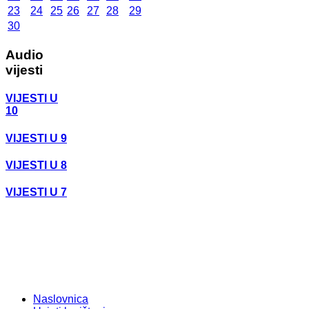
23
24
25
26
27
28
29
30
Audio
vijesti
VIJESTI U
10
VIJESTI U 9
VIJESTI U 8
VIJESTI U 7
Naslovnica