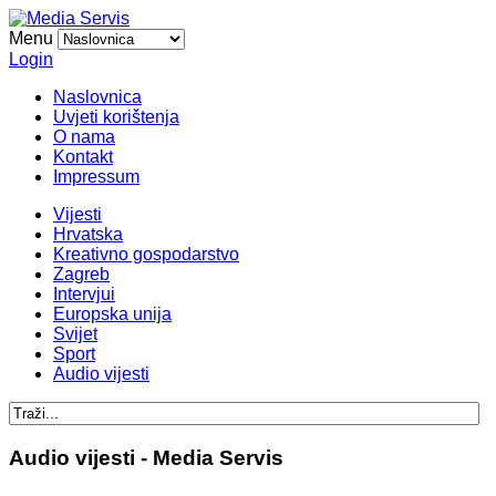
Menu
Login
Naslovnica
Uvjeti korištenja
O nama
Kontakt
Impressum
Vijesti
Hrvatska
Kreativno gospodarstvo
Zagreb
Intervjui
Europska unija
Svijet
Sport
Audio vijesti
Audio vijesti - Media Servis