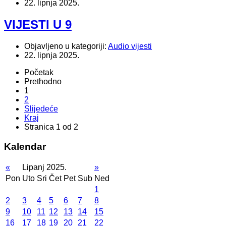
22. lipnja 2025.
VIJESTI U 9
Objavljeno u kategoriji:
Audio vijesti
22. lipnja 2025.
Početak
Prethodno
1
2
Slijedeće
Kraj
Stranica 1 od 2
Kalendar
«
Lipanj 2025.
»
Pon
Uto
Sri
Čet
Pet
Sub
Ned
1
2
3
4
5
6
7
8
9
10
11
12
13
14
15
16
17
18
19
20
21
22