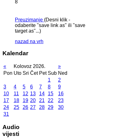
8
Preuzimanje
(Desni klik -
odaberite "save link as" ili "save
target as"...)
nazad na vrh
Kalendar
«
Kolovoz 2026.
»
Pon
Uto
Sri
Čet
Pet
Sub
Ned
1
2
3
4
5
6
7
8
9
10
11
12
13
14
15
16
17
18
19
20
21
22
23
24
25
26
27
28
29
30
31
Audio
vijesti