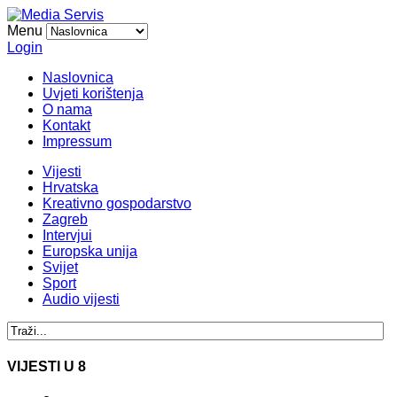
Menu
Login
Naslovnica
Uvjeti korištenja
O nama
Kontakt
Impressum
Vijesti
Hrvatska
Kreativno gospodarstvo
Zagreb
Intervjui
Europska unija
Svijet
Sport
Audio vijesti
VIJESTI U 8