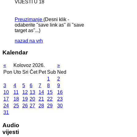
VIJESTI U 18
Preuzimanje
(Desni klik -
odaberite "save link as" ili "save
target as"...)
nazad na vrh
Kalendar
«
Kolovoz 2026.
»
Pon
Uto
Sri
Čet
Pet
Sub
Ned
1
2
3
4
5
6
7
8
9
10
11
12
13
14
15
16
17
18
19
20
21
22
23
24
25
26
27
28
29
30
31
Audio
vijesti