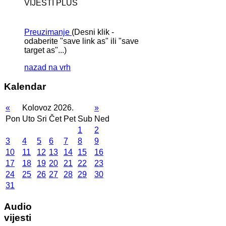
VIJESTI PLUS
Preuzimanje
(Desni klik -
odaberite "save link as" ili "save
target as"...)
nazad na vrh
Kalendar
«
Kolovoz 2026.
»
Pon
Uto
Sri
Čet
Pet
Sub
Ned
1
2
3
4
5
6
7
8
9
10
11
12
13
14
15
16
17
18
19
20
21
22
23
24
25
26
27
28
29
30
31
Audio
vijesti