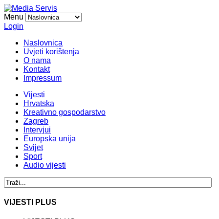
Menu
Login
Naslovnica
Uvjeti korištenja
O nama
Kontakt
Impressum
Vijesti
Hrvatska
Kreativno gospodarstvo
Zagreb
Intervjui
Europska unija
Svijet
Sport
Audio vijesti
VIJESTI PLUS