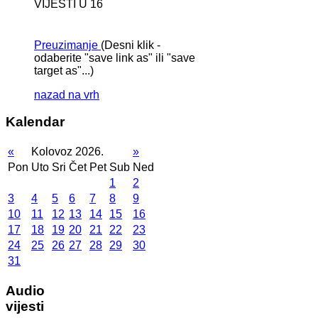
VIJESTI U 16
Preuzimanje
(Desni klik -
odaberite "save link as" ili "save
target as"...)
nazad na vrh
Kalendar
«
Kolovoz 2026.
»
Pon
Uto
Sri
Čet
Pet
Sub
Ned
1
2
3
4
5
6
7
8
9
10
11
12
13
14
15
16
17
18
19
20
21
22
23
24
25
26
27
28
29
30
31
Audio
vijesti