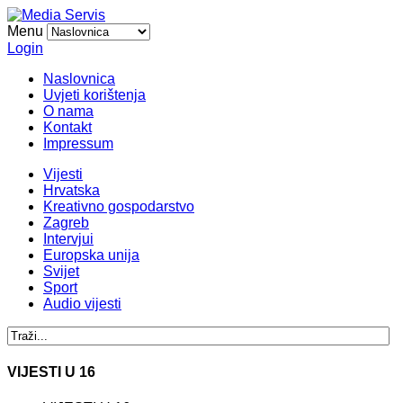
Menu
Login
Naslovnica
Uvjeti korištenja
O nama
Kontakt
Impressum
Vijesti
Hrvatska
Kreativno gospodarstvo
Zagreb
Intervjui
Europska unija
Svijet
Sport
Audio vijesti
VIJESTI U 16