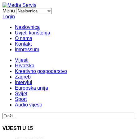
Menu
Login
Naslovnica
Uvjeti korištenja
O nama
Kontakt
Impressum
Vijesti
Hrvatska
Kreativno gospodarstvo
Zagreb
Intervjui
Europska unija
Svijet
Sport
Audio vijesti
VIJESTI U 15