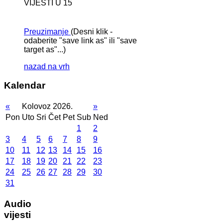
VIJESTI U 15
Preuzimanje
(Desni klik -
odaberite "save link as" ili "save
target as"...)
nazad na vrh
Kalendar
«
Kolovoz 2026.
»
Pon
Uto
Sri
Čet
Pet
Sub
Ned
1
2
3
4
5
6
7
8
9
10
11
12
13
14
15
16
17
18
19
20
21
22
23
24
25
26
27
28
29
30
31
Audio
vijesti