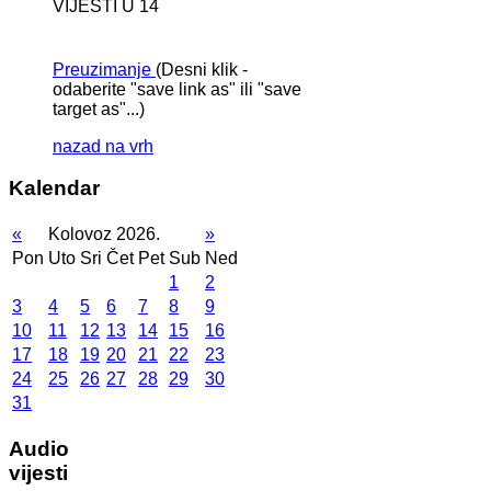
VIJESTI U 14
Preuzimanje
(Desni klik -
odaberite "save link as" ili "save
target as"...)
nazad na vrh
Kalendar
«
Kolovoz 2026.
»
Pon
Uto
Sri
Čet
Pet
Sub
Ned
1
2
3
4
5
6
7
8
9
10
11
12
13
14
15
16
17
18
19
20
21
22
23
24
25
26
27
28
29
30
31
Audio
vijesti