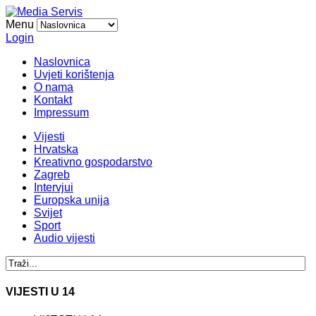
Menu
Login
Naslovnica
Uvjeti korištenja
O nama
Kontakt
Impressum
Vijesti
Hrvatska
Kreativno gospodarstvo
Zagreb
Intervjui
Europska unija
Svijet
Sport
Audio vijesti
VIJESTI U 14