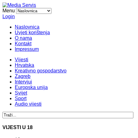
Menu
Login
Naslovnica
Uvjeti korištenja
O nama
Kontakt
Impressum
Vijesti
Hrvatska
Kreativno gospodarstvo
Zagreb
Intervjui
Europska unija
Svijet
Sport
Audio vijesti
VIJESTI U 18