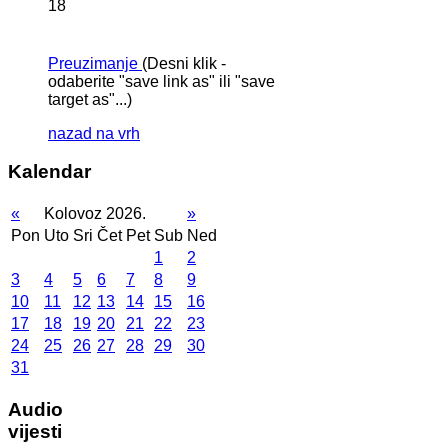
18
Preuzimanje
(Desni klik -
odaberite "save link as" ili "save
target as"...)
nazad na vrh
Kalendar
«
Kolovoz 2026.
»
Pon
Uto
Sri
Čet
Pet
Sub
Ned
1
2
3
4
5
6
7
8
9
10
11
12
13
14
15
16
17
18
19
20
21
22
23
24
25
26
27
28
29
30
31
Audio
vijesti