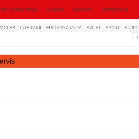
JETI KORIŠTENJA
O NAMA
KONTAKT
IMPRESSUM
ZAGREB
INTERVJUI
EUROPSKA UNIJA
SVIJET
SPORT
AUDIO 
Korisničko ime
Lozinka
ervis
Zapamti me
Zaboravili ste lozinku?
Zaboravili ste korisničko ime?