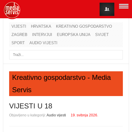
VIJESTI
HRVATSKA
KREATIVNO GOSPODARSTVO
ZAGREB
INTERVJUI
EUROPSKA UNIJA
SVIJET
Korisničko ime
SPORT
AUDIO VIJESTI
Lozinka
Zapamti me
Kreativno gospodarstvo - Media
Servis
Zaboravili ste lozinku?
Zaboravili ste korisničko ime?
VIJESTI U 18
Objavljeno u kategoriji:
Audio vijesti
19. svibnja 2026.