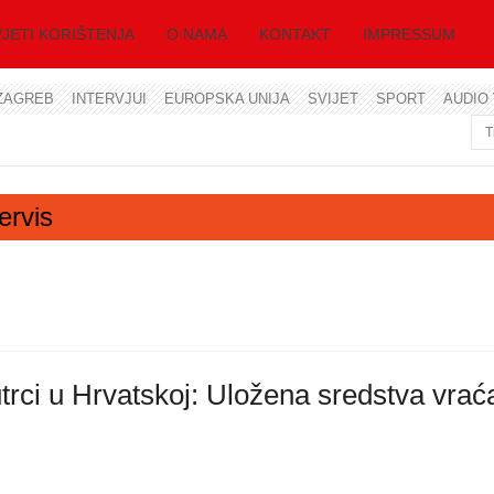
JETI KORIŠTENJA
O NAMA
KONTAKT
IMPRESSUM
ZAGREB
INTERVJUI
EUROPSKA UNIJA
SVIJET
SPORT
AUDIO 
Korisničko ime
Lozinka
ervis
Zapamti me
Zaboravili ste lozinku?
Zaboravili ste korisničko ime?
rci u Hrvatskoj: Uložena sredstva vra