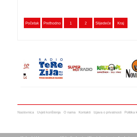
Početak
Prethodno
1
2
Slijedeće
Kraj
Naslovnica
Uvjeti korištenja
O nama
Kontakti
Izjava o privatnosti
Politika