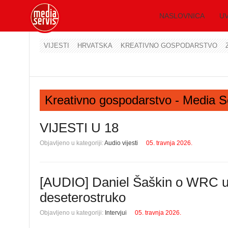
NASLOVNICA
UV
VIJESTI
HRVATSKA
KREATIVNO GOSPODARSTVO
Kreativno gospodarstvo - Media S
VIJESTI U 18
Objavljeno u kategoriji:
Audio vijesti
05. travnja 2026.
[AUDIO] Daniel Šaškin o WRC ut
deseterostruko
Objavljeno u kategoriji:
Intervjui
05. travnja 2026.