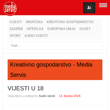
VIJESTI
HRVATSKA
KREATIVNO GOSPODARSTVO
ZAGREB
INTERVJUI
EUROPSKA UNIJA
SVIJET
Korisničko ime
SPORT
AUDIO VIJESTI
Lozinka
Zapamti me
Kreativno gospodarstvo - Media
Servis
Zaboravili ste lozinku?
Zaboravili ste korisničko ime?
VIJESTI U 18
Objavljeno u kategoriji:
Audio vijesti
13. travnja 2026.