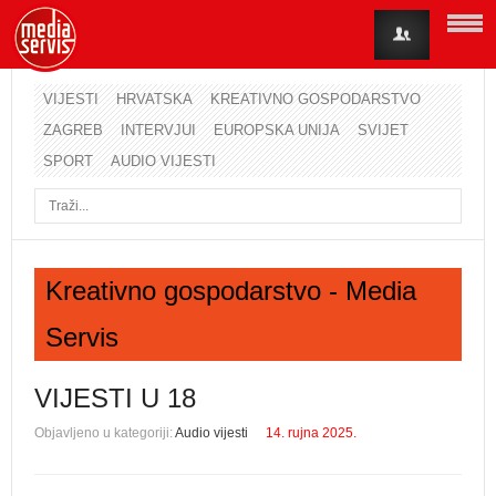
VIJESTI
HRVATSKA
KREATIVNO GOSPODARSTVO
ZAGREB
INTERVJUI
EUROPSKA UNIJA
SVIJET
Korisničko ime
SPORT
AUDIO VIJESTI
Lozinka
Zapamti me
Kreativno gospodarstvo - Media
Servis
Zaboravili ste lozinku?
Zaboravili ste korisničko ime?
VIJESTI U 18
Objavljeno u kategoriji:
Audio vijesti
14. rujna 2025.