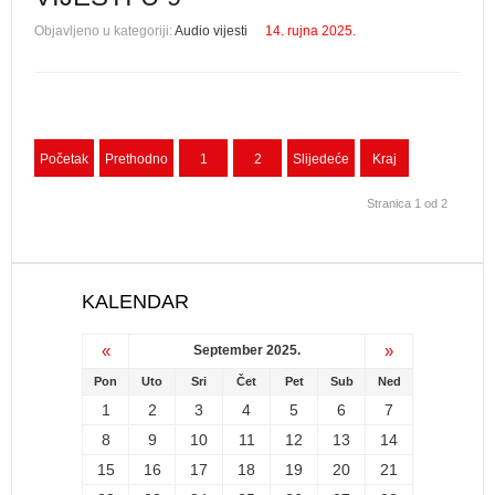
Objavljeno u kategoriji:
Audio vijesti
14. rujna 2025.
Početak
Prethodno
1
2
Slijedeće
Kraj
Stranica 1 od 2
KALENDAR
«
»
September 2025.
Pon
Uto
Sri
Čet
Pet
Sub
Ned
1
2
3
4
5
6
7
8
9
10
11
12
13
14
15
16
17
18
19
20
21