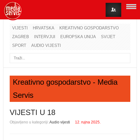
VIJESTI
HRVATSKA
KREATIVNO GOSPODARSTVO
ZAGREB
INTERVJUI
EUROPSKA UNIJA
SVIJET
Korisničko ime
SPORT
AUDIO VIJESTI
Lozinka
Zapamti me
Kreativno gospodarstvo - Media
Servis
Zaboravili ste lozinku?
Zaboravili ste korisničko ime?
VIJESTI U 18
Objavljeno u kategoriji:
Audio vijesti
12. rujna 2025.