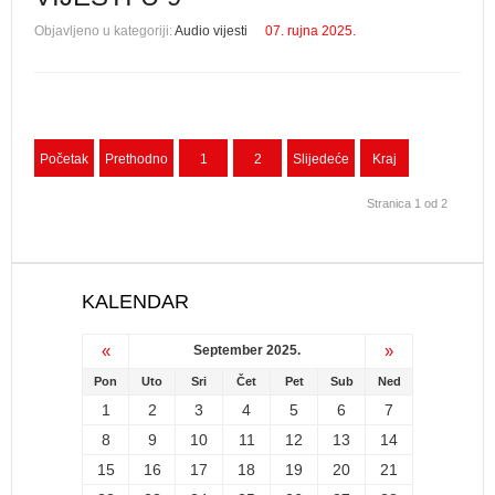
Objavljeno u kategoriji:
Audio vijesti
07. rujna 2025.
Početak
Prethodno
1
2
Slijedeće
Kraj
Stranica 1 od 2
KALENDAR
«
»
September 2025.
Pon
Uto
Sri
Čet
Pet
Sub
Ned
1
2
3
4
5
6
7
8
9
10
11
12
13
14
15
16
17
18
19
20
21