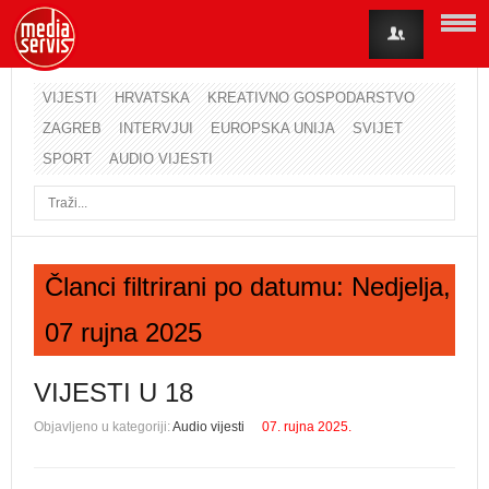
VIJESTI
HRVATSKA
KREATIVNO GOSPODARSTVO
ZAGREB
INTERVJUI
EUROPSKA UNIJA
SVIJET
Korisničko ime
SPORT
AUDIO VIJESTI
Lozinka
Zapamti me
Članci filtrirani po datumu: Nedjelja,
07 rujna 2025
Zaboravili ste lozinku?
Zaboravili ste korisničko ime?
VIJESTI U 18
Objavljeno u kategoriji:
Audio vijesti
07. rujna 2025.