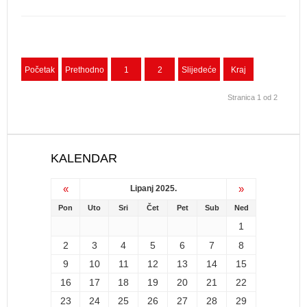
Početak
Prethodno
1
2
Slijedeće
Kraj
Stranica 1 od 2
KALENDAR
«
»
Lipanj 2025.
Pon
Uto
Sri
Čet
Pet
Sub
Ned
1
2
3
4
5
6
7
8
9
10
11
12
13
14
15
16
17
18
19
20
21
22
23
24
25
26
27
28
29