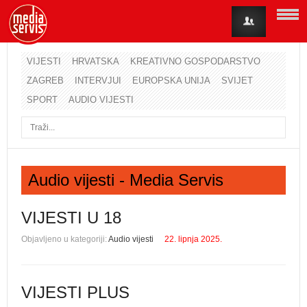
VIJESTI
HRVATSKA
KREATIVNO GOSPODARSTVO
ZAGREB
INTERVJUI
EUROPSKA UNIJA
SVIJET
Korisničko ime
SPORT
AUDIO VIJESTI
Lozinka
Zapamti me
Audio vijesti - Media Servis
Zaboravili ste lozinku?
Zaboravili ste korisničko ime?
VIJESTI U 18
Objavljeno u kategoriji:
Audio vijesti
22. lipnja 2025.
VIJESTI PLUS